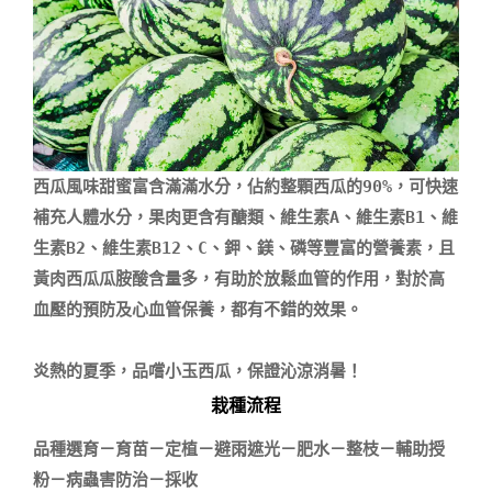
西瓜風味甜蜜富含滿滿水分，佔約整顆西瓜的90%，可快速
補充人體水分，果肉更含有醣類、維生素A、維生素B1、維
生素B2、維生素B12、C、鉀、鎂、磷等豐富的營養素，且
黃肉西瓜瓜胺酸含量多，有助於放鬆血管的作用，對於高
血壓的預防及心血管保養，都有不錯的效果。

炎熱的夏季，品嚐小玉西瓜，保證沁涼消暑！
栽種流程
品種選育－育苗－定植－避雨遮光－肥水－整枝－輔助授
粉－病蟲害防治－採收