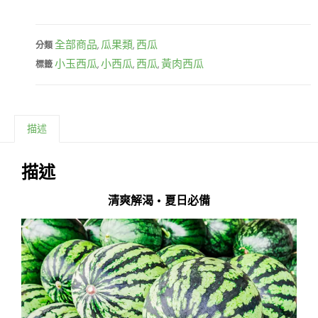
全部商品
瓜果類
西瓜
分類
,
,
小玉西瓜
小西瓜
西瓜
黃肉西瓜
標籤
,
,
,
描述
描述
清爽解渴 • 夏日必備