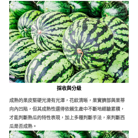
採收與分級
成熟的果皮堅硬光滑有光澤，花紋清晰，果實臍部與果蒂
向內凹陷，但其成熟性還得依賴生產中不斷地經驗累積，
才能判斷熟瓜的特性表現，加上多種判斷手法，來判斷西