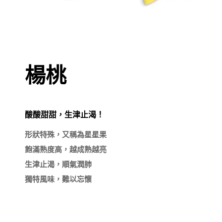
楊桃
酸酸甜甜，生津止渴！
形狀特殊，又稱為星星果

飽滿熟度高，越成熟越亮

生津止渴，順氣潤肺

獨特風味，難以忘懷