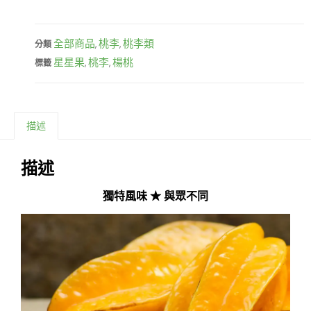
全部商品
桃李
桃李類
分類
,
,
星星果
桃李
楊桃
標籤
,
,
描述
描述
獨特風味 ★ 與眾不同