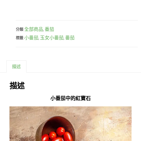
全部商品
番茄
分類
,
小番茄
玉女小番茄
番茄
標籤
,
,
描述
描述
小番茄中的紅寶石