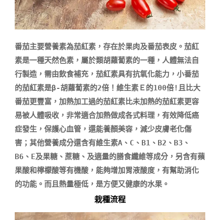
番茄主要營養素為茄紅素，存在於果肉及番茄表皮。茄紅
素是一種天然色素，屬於類胡蘿蔔素的一種，人體無法自
行製造，需由飲食補充，茄紅素具有抗氧化能力，小番茄
的茄紅素是β-胡蘿蔔素的2倍！維生素Ｅ的100倍!且比大
番茄更豐富，加熱加工過的茄紅素比未加熱的茄紅素更容
易被人體吸收，非常適合加熱做成各式料理，有效降低癌
症發生，保護心血管，還能養顏美容，減少皮膚老化傷
害；其他營養成分還含有維生素A、C、B1、B2、B3、
B6、E及果糖、蔗糖、及適量的膳食纖維等成分，另含有蘋
果酸和檸檬酸等有機酸，能夠增加胃液酸度，有幫助消化
栽種流程