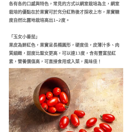
各有各的口感與特色，常見的方式以網室栽培為主，網室
栽培的優點在於果實可於充分紅熟後才採收上市，果實糖
度自然比露地栽培高出1∼2度。

「玉女小番茄」

果皮為鮮紅色，果實呈長橢圓形，硬度佳，皮薄汁多、肉
質細緻，甜度比聖女更高，可以達13度，含有豐富茄紅