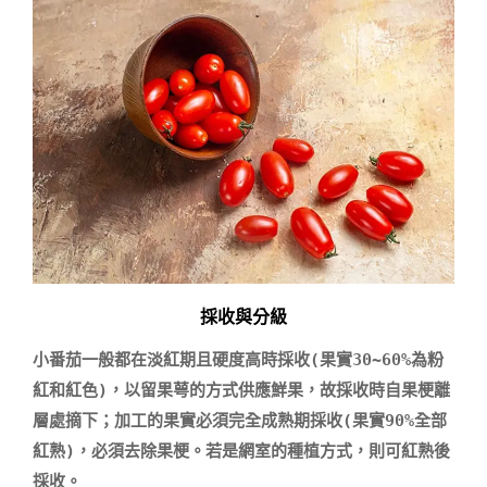
採收與分級
小番茄一般都在淡紅期且硬度高時採收(果實30~60%為粉
紅和紅色)，以留果萼的方式供應鮮果，故採收時自果梗離
層處摘下；加工的果實必須完全成熟期採收(果實90%全部
紅熟)，必須去除果梗。若是網室的種植方式，則可紅熟後
採收。
