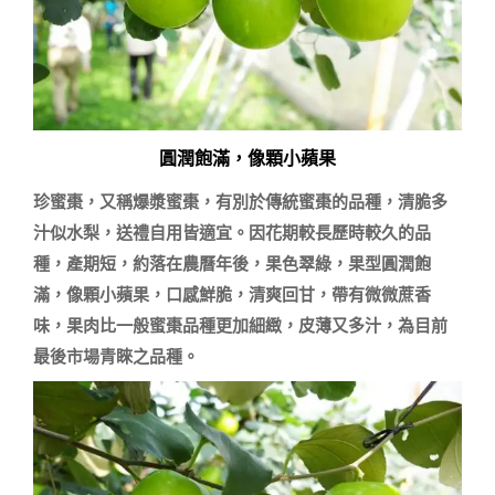
圓潤飽滿，像顆小蘋果
珍蜜棗，又稱爆漿蜜棗，有別於傳統蜜棗的品種，清脆多
汁似水梨，送禮自用皆適宜。因花期較長歷時較久的品
種，產期短，約落在農曆年後，果色翠綠，果型圓潤飽
滿，像顆小蘋果，口感鮮脆，清爽回甘，帶有微微蔗香
味，果肉比一般蜜棗品種更加細緻，皮薄又多汁，為目前
最後市場青睞之品種。