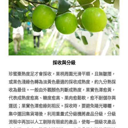
採收與分級
珍蜜棗熟度足才會採收，果柄周圍光滑平順，且無皺摺，
或果色淺綠色轉為淡黃色最適的採收成熟度，約九分熟採
收為最佳。一般由外觀顏色判斷成熟度，果實色澤愈黃，
代表成熟度愈高、糖度愈高、果肉愈鬆軟，愈不耐儲存與
運送；果實色澤愈綠則相反。採收時，要避免陽光曝曬，
集中運回集貨場後，利用重量式分級機將產品分級，分級
流程中再加以人工剔除有瑕疵的產品，使每一個級次產品