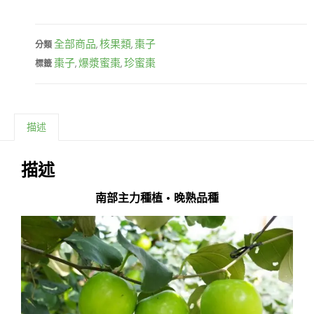
全部商品
核果類
棗子
分類
,
,
棗子
爆漿蜜棗
珍蜜棗
標籤
,
,
描述
描述
南部主力種植 • 晚熟品種