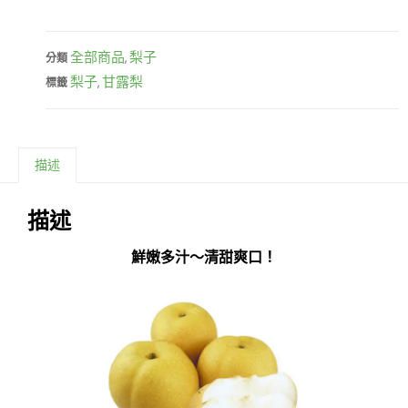
全部商品
梨子
分類
,
梨子
甘露梨
標籤
,
描述
描述
鮮嫩多汁～清甜爽口！