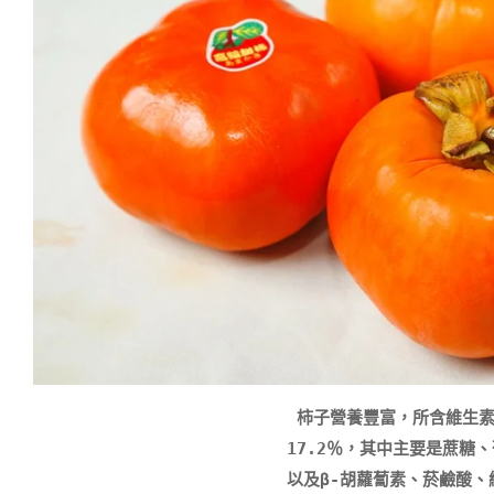
 柿子營養豐富，所含維生素A.C，尤其維生素Ｃ比一般水果高1～2倍左右，成熟的柿子中含碳水化合物
17.2％，其中主要是蔗
以及β-胡蘿蔔素、菸鹼酸、