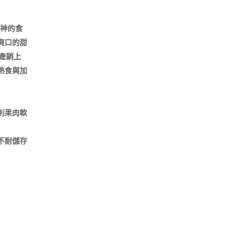
「神的食
爽口的甜
產銷㆖
熟食與加
則果肉軟
不耐儲存