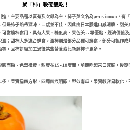
就「柿」軟硬通吃！
進，主要品種以富有及次郎為主，柿子英文名為persimmon，有
；但是柿子略帶澀味，口感並不佳，因此由日本靜進口感清脆、甜美
，可當脆柿食用，具有大果、糖度高、果色美..等優點，經濟價值及
脫澀；甜柿大多適合鮮食，澀柿則是部分品種可鮮食，部分可製作成
酒等，且柿餅經加工過後某些營養素比新鮮柿子更多。

圓而扁、色澤橙黃，甜度在15-18度間，前期吃起來口感脆，後期
二多，果實扁四方形，四周凹痕明顯，型似南瓜，果實較容易軟化，