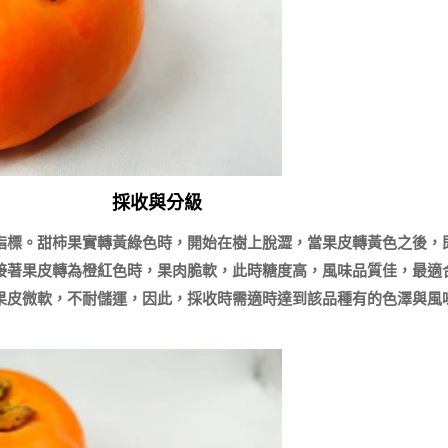
採收與分級
指標。甜柿果實轉黃綠色時，開始在樹上脫澀，當果皮轉黃色之後，
接著果皮轉為橙紅色時，果肉脆軟，此時糖度高，風味品質佳，最適合
果皮微軟，不耐儲運，因此，採收時需適時達到該品種有的色澤與風