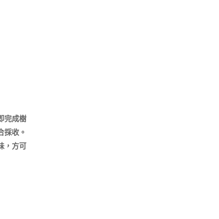
即完成樹
採收。

味，方可