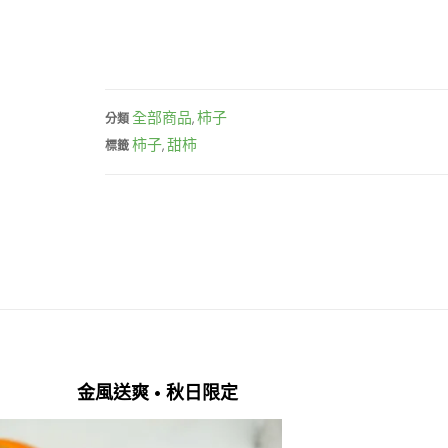
全部商品
柿子
分類
,
柿子
甜柿
標籤
,
金風送爽 • 秋日限定