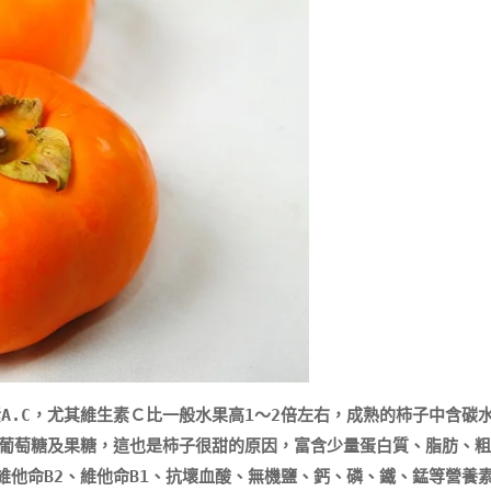
糖、葡萄糖及果糖，這也是柿子很甜的原因，富含少量蛋白質、脂肪、
維他命B2、維他命B1、抗壞血酸、無機鹽、鈣、磷、鐵、錳等營養素