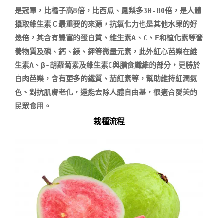
是冠軍，比橘子高8倍，比西瓜、鳳梨多30-80倍，是人體
攝取維生素Ｃ最重要的來源，抗氧化力也是其他水果的好
幾倍，其含有豐富的蛋白質、維生素A、C、E和植化素等營
養物質及磷、鈣、鎂、鉀等微量元素，此外紅心芭樂在維
生素A、β-胡蘿蔔素及維生素C與膳食纖維的部分，更勝於
白肉芭樂，含有更多的鐵質、茄紅素等，幫助維持紅潤氣
色、對抗肌膚老化，還能去除人體自由基，很適合愛美的
栽種流程