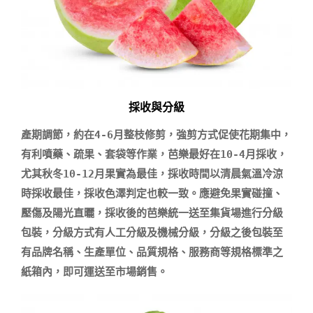
採收與分級
產期調節，約在4-6月整枝修剪，強剪方式促使花期集中，
有利噴藥、疏果、套袋等作業，芭樂最好在10-4月採收，
尤其秋冬10-12月果實為最佳，採收時間以清晨氣溫冷涼
時採收最佳，採收色澤判定也較一致。應避免果實碰撞、
壓傷及陽光直曬，採收後的芭樂統一送至集貨場進行分級
包裝，分級方式有人工分級及機械分級，分級之後包裝至
有品牌名稱、生產單位、品質規格、服務商等規格標準之