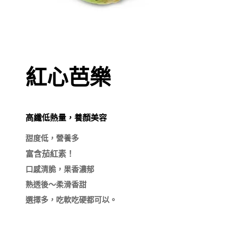
紅心芭樂
高纖低熱量，養顏美容
口感清脆，果香濃郁

熟透後～柔滑香甜
