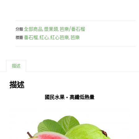
全部商品
漿果類
芭樂/番石榴
分類
,
,
番石榴
紅心
紅心芭樂
芭樂
標籤
,
,
,
描述
描述
國民水果 • 高纖低熱量