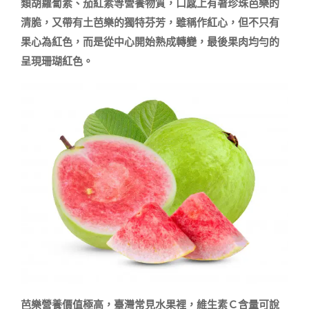
類胡蘿蔔素、茄紅素等營養物質，口感上有著珍珠芭樂的
清脆，又帶有土芭樂的獨特芬芳，雖稱作紅心，但不只有
果心為紅色，而是從中心開始熟成轉變，最後果肉均勻的
芭樂營養價值極高，臺灣常見水果裡，維生素Ｃ含量可說