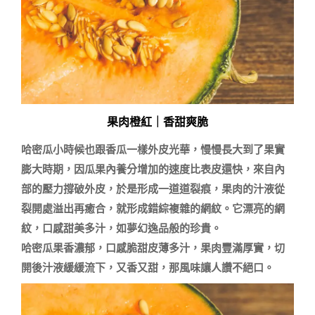
果肉橙紅｜香甜爽脆
哈密瓜小時候也跟香瓜一樣外皮光華，慢慢長大到了果實
膨大時期，因瓜果內養分增加的速度比表皮還快，來自內
部的壓力撐破外皮，於是形成一道道裂痕，果肉的汁液從
裂開處溢出再癒合，就形成錯綜複雜的網紋。它漂亮的網
紋，口感甜美多汁，如夢幻逸品般的珍貴。

哈密瓜果香濃郁，口感脆甜皮薄多汁，果肉豐滿厚實，切