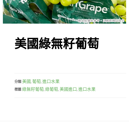
美國綠無籽葡萄
美國
葡萄
進口水果
分類
,
,
綠無籽葡萄
綠葡萄
美國進口
進口水果
標籤
,
,
,