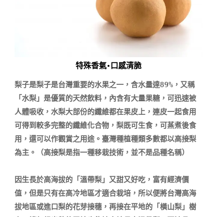
特殊香氣•口感清脆
梨子是梨子是台灣重要的水果之一，含水量達89%，又稱
「水梨」是優質的天然飲料，內含有大量果糖，可迅速被
人體吸收，水梨大部份的纖維都在果皮上，連皮一起食用
可得到較多完整的纖維化合物，梨既可生食，可蒸煮後食
用，還可以作觀賞之用途。臺灣種植種類多數都以高接梨
為主。（高接梨是指一種移栽技術，並不是品種名稱）

因生長於高海拔的「溫帶梨」又甜又好吃，富有經濟價
值，但是只有在高冷地區才適合栽培，所以便將台灣高海
拔地區或進口梨的花芽接穗，再接在平地的「橫山梨」樹