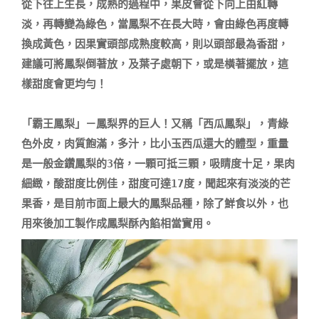
從下往上生長，成熟的過程中，果皮會從下向上由紅轉
淡，再轉變為綠色，當鳳梨不在長大時，會由綠色再度轉
換成黃色，因果實頭部成熟度較高，則以頭部最為香甜，
建議可將鳳梨倒著放，及葉子處朝下，或是橫著擺放，這
樣甜度會更均勻！

「霸王鳳梨」－鳳梨界的巨人！又稱「西瓜鳳梨」，青綠
色外皮，肉質飽滿，多汁，比小玉西瓜還大的體型，重量
是一般金鑽鳳梨的3倍，一顆可抵三顆，吸睛度十足，果肉
細緻，酸甜度比例佳，甜度可達17度，聞起來有淡淡的芒
果香，是目前市面上最大的鳳梨品種，除了鮮食以外，也