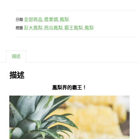
全部商品
漿果類
鳳梨
分類
,
,
巨大鳳梨
西瓜鳳梨
霸王鳳梨
鳳梨
標籤
,
,
,
描述
描述
鳳梨界的霸王！