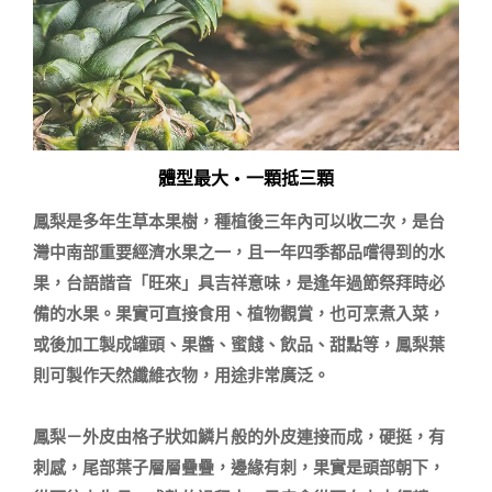
體型最大 • 一顆抵三顆
鳳梨是多年生草本果樹，種植後三年內可以收二次，是台
灣中南部重要經濟水果之一，且一年四季都品嚐得到的水
果，台語諧音「旺來」具吉祥意味，是逢年過節祭拜時必
備的水果。果實可直接食用、植物觀賞，也可烹煮入菜，
或後加工製成罐頭、果醬、蜜餞、飲品、甜點等，鳳梨葉
則可製作天然纖維衣物，用途非常廣泛。

鳳梨－外皮由格子狀如鱗片般的外皮連接而成，硬挺，有
刺感，尾部葉子層層疊疊，邊緣有刺，果實是頭部朝下，