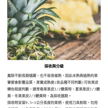
採收與分級
鳳梨不耐長期儲藏，也不容易催熟，因此未熟與過熟的果
實都會影響品質，果實成熟度(依品種不同判斷)可依果皮
轉色程度判斷，通常春果果皮1/2變黃時，夏果果皮1/3變
黃，冬果果皮2/3變黃時，為採收適期。

採收時宜留0.5~1公分長度的果柄，使用刀具割取，勿用