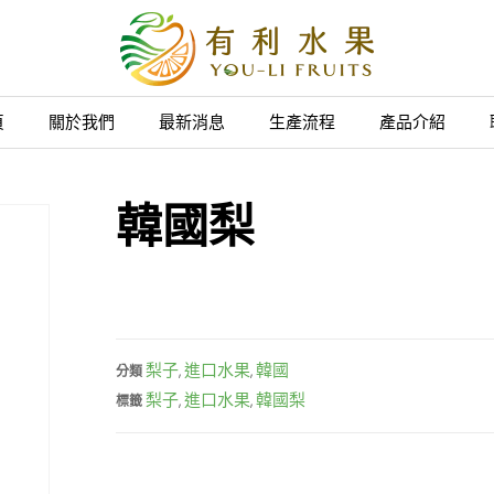
頁
關於我們
最新消息
生產流程
產品介紹
韓國梨
梨子
進口水果
韓國
分類
,
,
梨子
進口水果
韓國梨
標籤
,
,