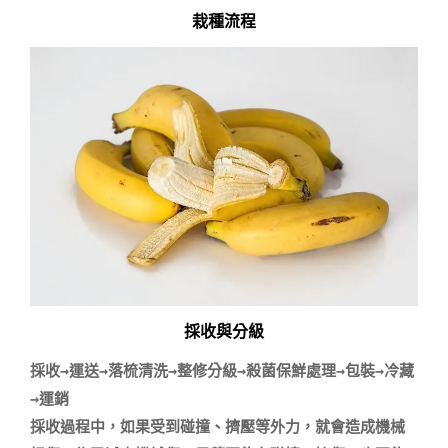
栽種流程
採收與分級
採收→運送→落梳清洗→整修分級→殺菌保鮮處理→包裝→冷藏
→運銷

採收過程中，如果受到碰撞、擠壓等外力，就會造成機械