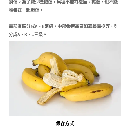
損傷。為了減少機械傷，果穗不能有碰撞、擦傷，也不能
堆疊在一起壓傷。

南部產區分成A、B兩級，中部
香蕉
產區如嘉義南投等，則
保存方式