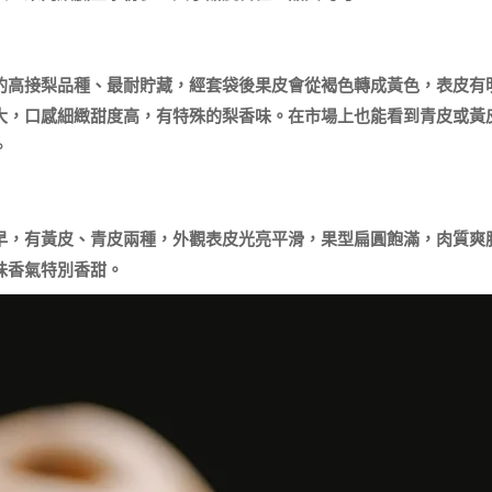
的高接梨品種、最耐貯藏，經套袋後果皮會從褐色轉成黃色，表皮有
大，口感細緻甜度高，有特殊的梨香味。在市場上也能看到青皮或黃


早，有黃皮、青皮兩種，外觀表皮光亮平滑，果型扁圓飽滿，肉質爽