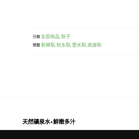
全部商品
梨子
分類
,
新興梨
秋水梨
豐水梨
高接梨
標籤
,
,
,
天然礦泉水•鮮嫩多汁