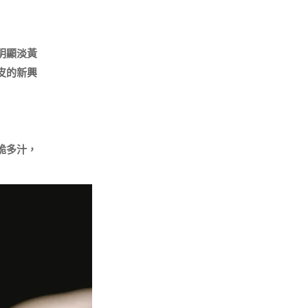
明顯淡黃
皮的新興
脆多汁，