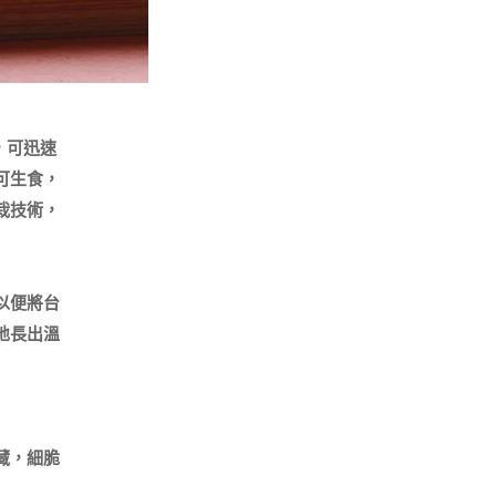
，可迅速
可生食，
栽技術，
以便將台
地長出溫
藏，細脆