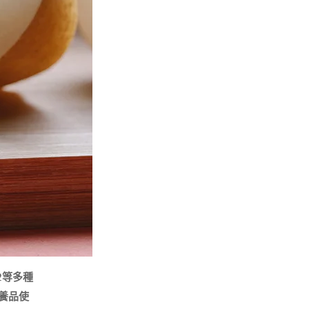
2等多種
養品使