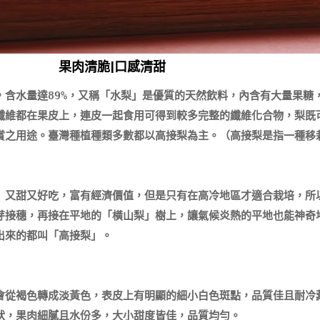
果肉清脆|口感清甜
，含水量達89%，又稱「水梨」是優質的天然飲料，內含有大量果糖
纖維都在果皮上，連皮一起食用可得到較多完整的纖維化合物，梨既
賞之用途。臺灣種植種類多數都以高接梨為主。（高接梨是指一種移
」又甜又好吃，富有經濟價值，但是只有在高冷地區才適合栽培，所
芽接穗，再接在平地的「橫山梨」樹上，讓氣候炎熱的平地也能神奇
來的都叫「高接梨」。

會從褐色轉成淡黃色，表皮上有明顯的細小白色斑點，品質佳且耐冷
狀，果肉細膩且水份多，大小甜度皆佳，品質均勻。
