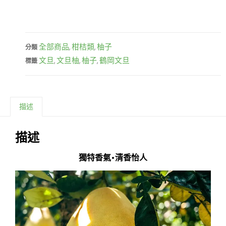
全部商品
柑桔類
柚子
分類
,
,
文旦
文旦柚
柚子
鶴岡文旦
標籤
,
,
,
描述
描述
獨特香氣•清香怡人