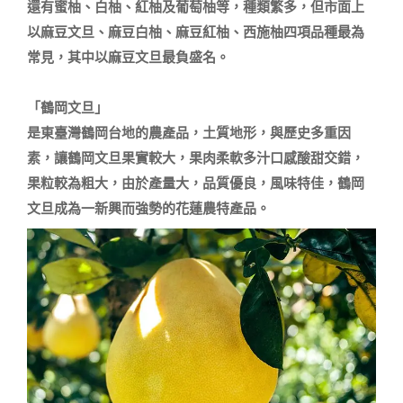
還有蜜柚、白柚、紅柚及葡萄柚等，種類繁多，但市面上
以麻豆文旦、麻豆白柚、麻豆紅柚、西施柚四項品種最為
常見，其中以麻豆文旦最負盛名。

「鶴岡文旦」

是東臺灣鶴岡台地的農產品，土質地形，與歷史多重因
素，讓鶴岡文旦果實較大，果肉柔軟多汁口感酸甜交錯，
果粒較為粗大，由於產量大，品質優良，風味特佳，鶴岡