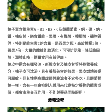
柚子富含維生素A、B1、B2、C及胡蘿蔔素、鈣、磷、鈉、
鐵、柚皮甘、膳食纖維、果膠、有機酸、檸檬酸、礦物質
等，特別是維生素C的含量，是百果之冠，高於檸檬3倍，
蘋果7倍，大量的纖維能助消化，可預防便秘，降低膽固
醇，潤肺止咳，適量食用有益健康。

柚皮中還含有揮發油、新橙皮甘及柚皮甘等特殊營養成
分，柚子皮可沐浴，具有養顏美容的效果，果皮燃燒後還
可驅蚊。但其性寒身體虛弱與腹瀉者不宜多吃，且跟葡萄
柚一樣，含有一些會抑制人體用來代謝特定藥物的酵素成
栽種流程