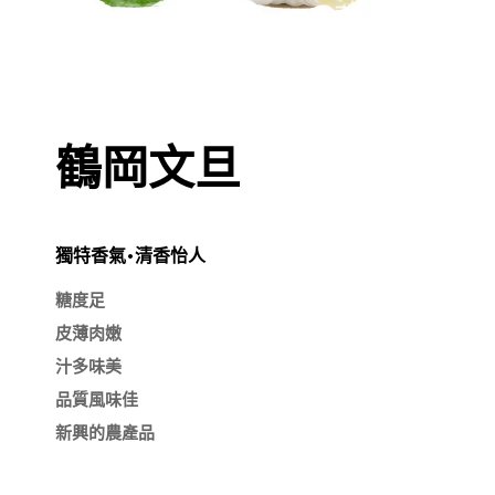
鶴岡文旦
獨特香氣•清香怡人
糖度足

皮薄肉嫩

汁多味美

品質風味佳
